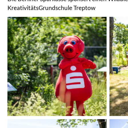
KreativitätsGrundschule Treptow
chaugarten Schöneweide
um Wildbienenschaugarten
rtenzentrum
rie