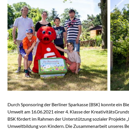
ngen
onik
age
k Späthsfelde
wald
Durch Sponsoring der Berliner Sparkasse (BSK) konnte ein Bi
Umwelt am 16.06.2021 einer 4. Klasse der KreativitätsGrun
BSK fördert im Rahmen der Unterstützung sozialer Projekte „K
Umweltbildung von Kindern. Die Zusammenarbeit unseres Be