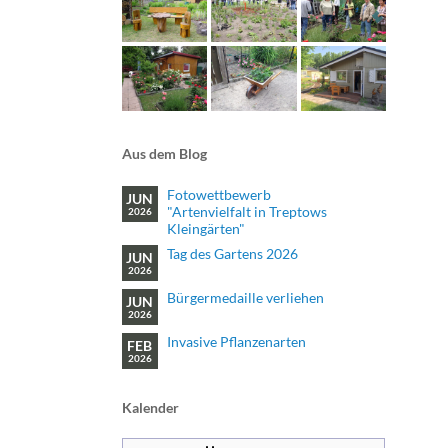
Aus dem Blog
Fotowettbewerb
JUN
"Artenvielfalt in Treptows
2026
Kleingärten"
Tag des Gartens 2026
JUN
2026
Bürgermedaille verliehen
JUN
2026
Invasive Pflanzenarten
FEB
2026
Kalender