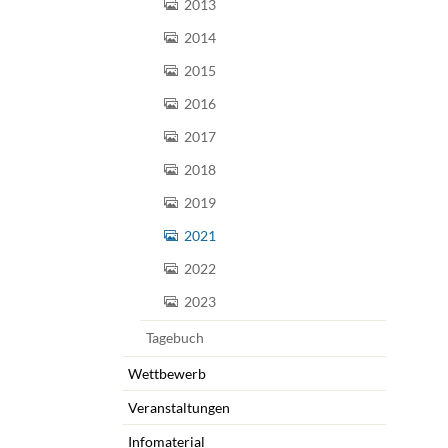
2013
2023
2014
Tagebuch
2015
Wettbewerb
2016
Veranstaltu
2017
Infomaterial
2018
Verbandschr
2019
Kleingartent
2021
Grüne Dreiec
2022
IEK Plänter
2023
Tram M 41
Tagebuch
Wettbewerb
Veranstaltungen
Infomaterial