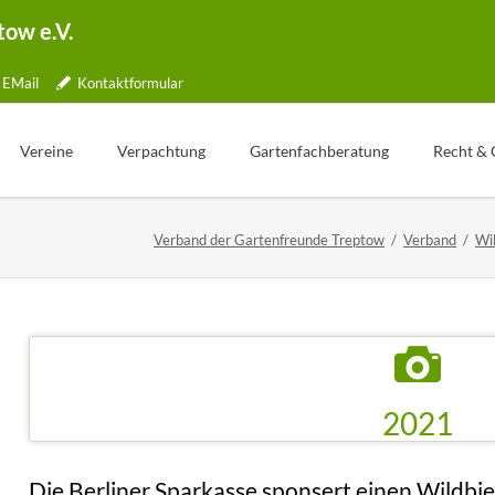
tow e.V.
EMail
Kontaktformular
Vereine
Verpachtung
Gartenfachberatung
Recht & 
Übersicht
Gartentelefon
Was ist Gartenfachberatung?
Verband der Gartenfreunde Treptow
Verband
Wi
lle
Jubiläen
Bewerbung
Aktionstage
tner
Kleingartenpark
Weg zum Pachtvertrag
Fachberater Blog
ichkeiten
Kündigung
Aus den Vereinen
ormular
Wertermittlung
Gartenbilder
Freie Parzellen
Gartentipp
ng
pe
Die Berliner Sparkasse sponsert einen Wildbien