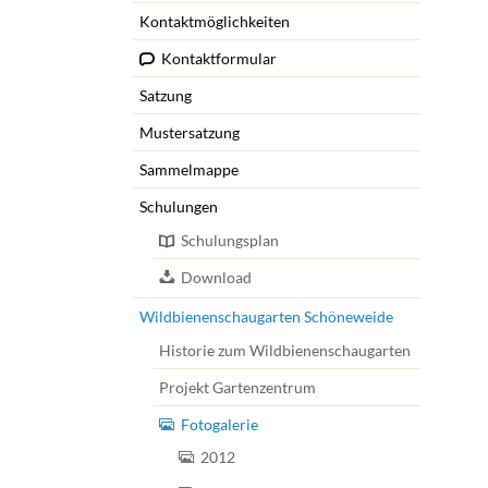
Schulungen
Kontaktmöglichkeiten
Wildbienens
Kontaktformular
Historie z
Satzung
Projekt Ga
Mustersatzung
Fotogale
2012
Sammelmappe
2013
Schulungen
2014
Schulungsplan
2015
Download
2016
Wildbienenschaugarten Schöneweide
2017
Historie zum Wildbienenschaugarten
2018
Projekt Gartenzentrum
2019
Fotogalerie
2021
2012
2022