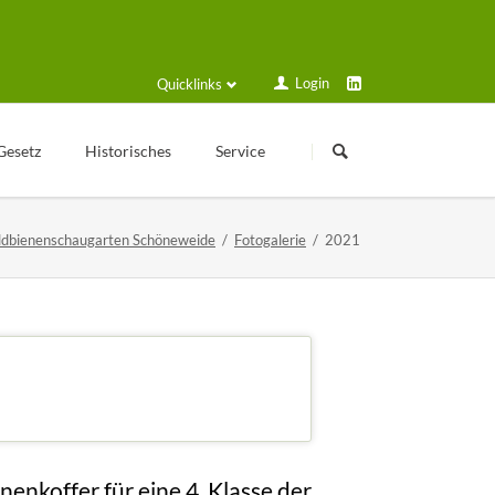
Login
Quicklinks
Navigation
Navigation
überspringen
überspringen
Gesetz
Historisches
Service
Kleingartengeschichte
Login
ldbienenschaugarten Schöneweide
Fotogalerie
2021
Texte zur Geschichte
Formulare und Anträge
Veröffentlichungen
Schulungsplan
Historische Geräte
Solarstrom
Sammelmappe
2021
Gartenfreund online
Impressionen aus dem Jahr 2021
Kalender
VGT Blog
enkoffer für eine 4. Klasse der