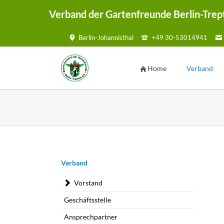
Verband der Gartenfreunde Berlin-Trep
Berlin-Johannisthal
+49 30-53014941
HEN
Home
Verband
Vorstand
Geschäftsste
Ansprechpar
Kontaktmögl
Kontaktf
Navigation
Verband
überspringen
Satzung
Vorstand
Mustersatzu
Geschäftsstelle
Sammelmap
Ansprechpartner