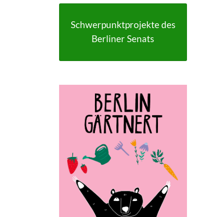
Schwerpunktprojekte des
Berliner Senats