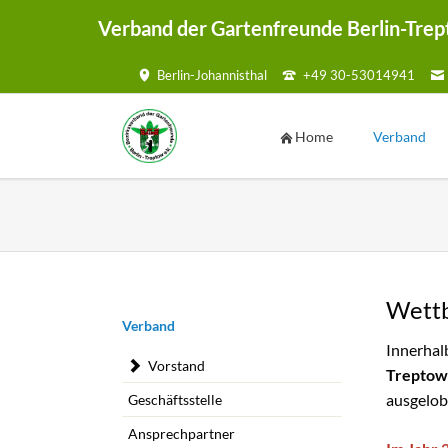
Verband der Gartenfreunde Berlin-Trep
Berlin-Johannisthal
+49 30-53014941
HEN
Home
Verband
Vorstand
Geschäftsste
Ansprechpar
Kontaktmögl
Wett
Kontaktf
Navigation
Verband
überspringen
Innerhal
Satzung
Vorstand
Treptowe
Mustersatzu
ausgelob
Geschäftsstelle
Sammelmap
Ansprechpartner