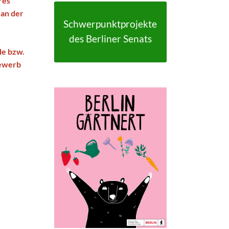
res
FAQ
 an der
FAQ-Liste
Schwerpunktprojekte
Newsletter
des Berliner Senats
Argumentationen
de bzw.
bewerb
Archiv
Sitemap
Links
Suche