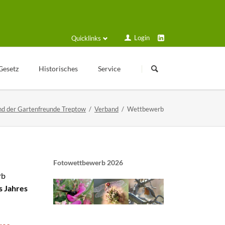
Login
Quicklinks
Navigation
Navigation
überspringen
überspringen
Gesetz
Historisches
Service
Kleingartengeschichte
Login
d der Gartenfreunde Treptow
Verband
Wettbewerb
Texte zur Geschichte
Formulare und Anträge
Veröffentlichungen
Schulungsplan
Historische Geräte
Solarstrom
Sammelmappe
Fotowettbewerb 2026
rb
Gartenfreund online
s Jahres
Kalender
VGT Blog