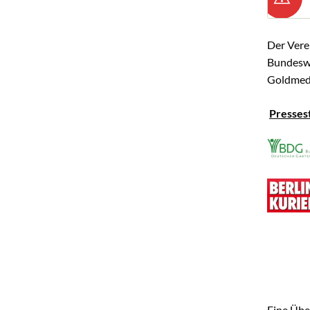
Der Vere
Bundeswe
Goldmeda
Presses
Eine Übe