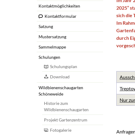
Im Jahr 
Schulungen
Kontaktmöglichkeiten
2025“ st
Wildbienens
sich die
Kontaktformular
Im Rahm
Satzung
Veranstaltu
Gartenfa
Mustersatzung
durch E
Infomaterial
vorgesch
Sammelmappe
Verbandschr
Schulungen
Kleingartent
Schulungsplan
Grüne Dreiec
Download
Aussch
IEK Plänter
Wildbienenschaugarten
Tram M 41
Trepto
Schöneweide
Nur zur
Historie zum
Wildbienenschaugarten
Projekt Gartenzentrum
Fotogalerie
Anfragen