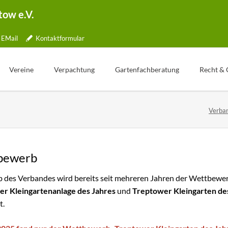
tow e.V.
EMail
Kontaktformular
Vereine
Verpachtung
Gartenfachberatung
Recht & 
Übersicht
Gartentelefon
Was ist Gartenfachberatung?
Verban
lle
Jubiläen
Bewerbung
Aktionstage
tner
Kleingartenpark
Weg zum Pachtvertrag
Fachberater Blog
ichkeiten
Kündigung
Aus den Vereinen
bewerb
ormular
Wertermittlung
Gartenbilder
b des Verbandes wird bereits seit mehreren Jahren der Wettbewe
Freie Parzellen
Gartentipp
r Kleingartenanlage des Jahres
und
Treptower Kleingarten de
ng
t.
pe