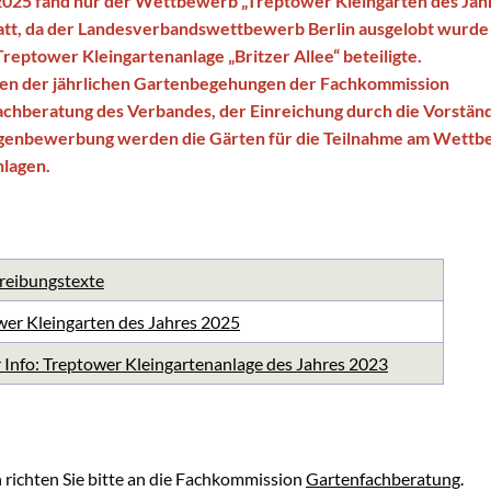
2025 fand nur der Wettbewerb „Treptower Kleingarten des Jah
att, da der Landesverbandswettbewerb Berlin ausgelobt wurde
chaugarten Schöneweide
 Treptower Kleingartenanlage „Britzer Allee“ beteiligte.
en der jährlichen Gartenbegehungen der Fachkommission
ngen
chberatung des Verbandes, der Einreichung durch die Vorstän
igenbewerbung werden die Gärten für die Teilnahme am Wett
lagen.
onik
age
k Späthsfelde
reibungstexte
wald
wer Kleingarten des Jahres 2025
 Info: Treptower Kleingartenanlage des Jahres 2023
 richten Sie bitte an die Fachkommission
Gartenfachberatung
.