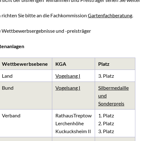
 richten Sie bitte an die Fachkommission
Gartenfachberatung
.
e Wettbewerbsergebnisse und -preisträger
tenanlagen
Wettbewerbsebene
KGA
Platz
Land
Vogelsang I
3. Platz
Bund
Vogelsang I
Silbermedaille
und
Sonderpreis
Verband
RathausTreptow
1. Platz
Lerchenhöhe
2. Platz
Kuckucksheim II
3. Platz