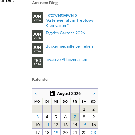
Aus dem Blog
Fotowettbewerb
JUN
"Artenvielfalt in Treptows
2026
Kleingärten"
Tag des Gartens 2026
JUN
2026
Bürgermedaille verliehen
JUN
2026
Invasive Pflanzenarten
FEB
2026
Kalender
<
August 2026
>
NTAG
ENSTAG
TTWOCH
NNERSTAG
EITAG
MSTAG
NNTAG
MO
DI
MI
DO
FR
SA
SO
1
2
3
4
5
6
7
8
9
10
11
12
13
14
15
16
17
18
19
20
21
22
23