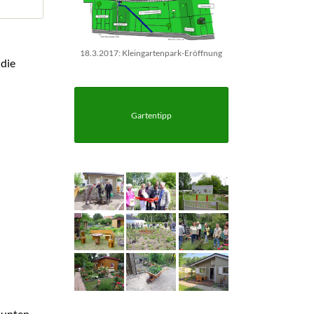
18.3.2017: Kleingartenpark-Eröffnung
 die
Gartentipp
 unten.