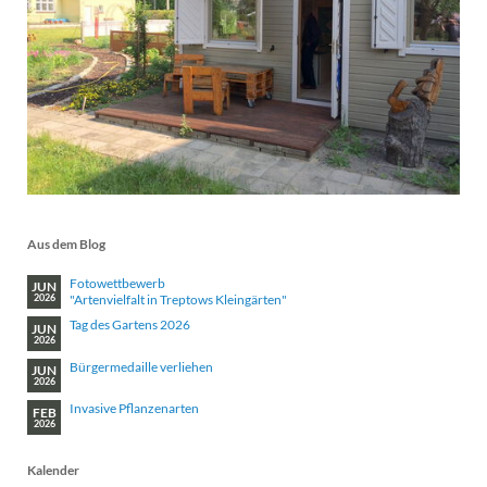
Aus dem Blog
Fotowettbewerb
JUN
"Artenvielfalt in Treptows Kleingärten"
2026
Tag des Gartens 2026
JUN
2026
Bürgermedaille verliehen
JUN
2026
Invasive Pflanzenarten
FEB
2026
Kalender