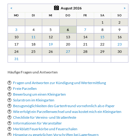
<
August 2026
>
MO
DI
MI
DO
FR
SA
SO
1
2
3
4
5
6
7
8
9
10
11
12
13
14
15
16
17
18
19
20
21
22
23
24
25
26
27
28
29
30
31
Häufige Fragen und Antworten
Fragen und Antworten zur Kündigung und Wertermittlung
Freie Parzellen
Bewerbung um einen Kleingarten
Solarstrom im Kleingarten
Bezugsmöglichkeiten des Gartenfreund vornehmlich als e-Paper
Wie erfolgt ein Parzellenwechsel und was kostet mich ein Kleingarten
Checkliste für Vereins- und Straßenfeste
Informationen für Veranstalter
Merkblatt Feuerkörbe und Feuerschalen
Hinweise zu gesetzlichen Vorschriften bei Lagerfeuern