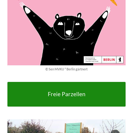
© Sen MVKU * Berlin gärtnert
Freie Parzellen