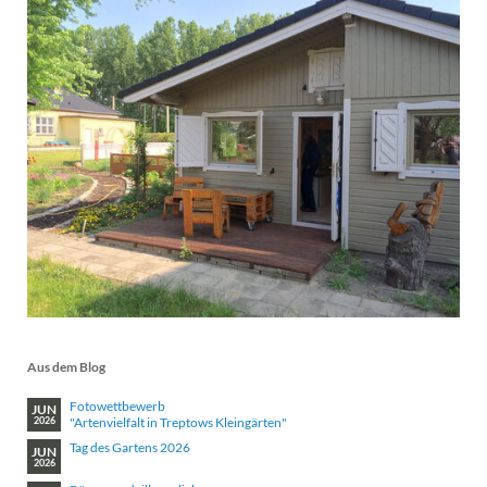
Aus dem Blog
Fotowettbewerb
JUN
"Artenvielfalt in Treptows Kleingärten"
2026
Tag des Gartens 2026
JUN
2026