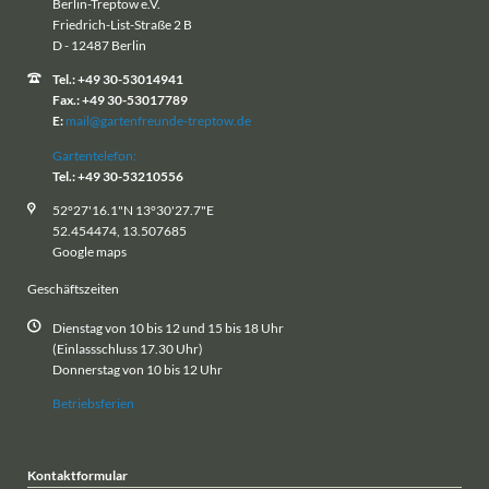
Berlin-Treptow e.V.
Friedrich-List-Straße 2 B
D - 12487 Berlin
Tel.: +49 30-53014941
Fax.: +49 30-53017789
E:
mail@gartenfreunde-treptow.de
Gartentelefon:
Tel.: +49 30-53210556
52°27'16.1"N 13°30'27.7"E
52.454474, 13.507685
Google maps
Geschäftszeiten
Dienstag von 10 bis 12 und 15 bis 18 Uhr
(Einlassschluss 17.30 Uhr)
Donnerstag von 10 bis 12 Uhr
Betriebsferien
Kontaktformular