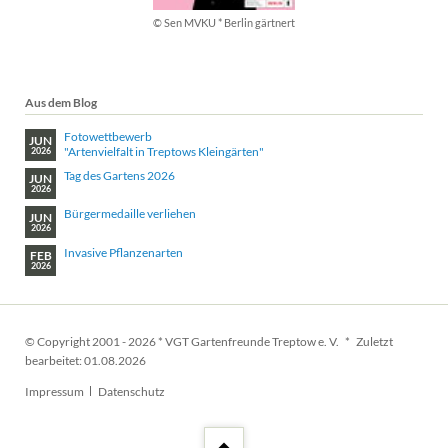
© Sen MVKU * Berlin gärtnert
Aus dem Blog
Fotowettbewerb
JUN
"Artenvielfalt in Treptows Kleingärten"
2026
Tag des Gartens 2026
JUN
2026
Bürgermedaille verliehen
JUN
2026
Invasive Pflanzenarten
FEB
2026
© Copyright 2001 - 2026 * VGT Gartenfreunde Treptow e. V. * Zuletzt
bearbeitet: 01.08.2026
Navigation
Impressum
Datenschutz
überspringen