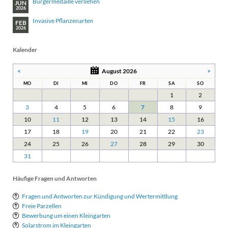
Bürgermedaille verliehen
JUN
2026
Invasive Pflanzenarten
FEB
2026
Kalender
<
August 2026
>
MO
DI
MI
DO
FR
SA
SO
1
2
3
4
5
6
7
8
9
10
11
12
13
14
15
16
17
18
19
20
21
22
23
24
25
26
27
28
29
30
31
Häufige Fragen und Antworten
Fragen und Antworten zur Kündigung und Wertermittlung
Freie Parzellen
Bewerbung um einen Kleingarten
Solarstrom im Kleingarten