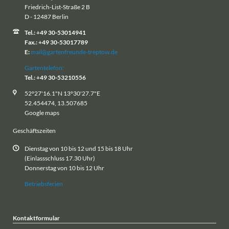
Friedrich-List-Straße 2 B
D - 12487 Berlin
Tel.: +49 30-53014941
Fax.: +49 30-53017789
E:
mail@gartenfreunde-treptow.de
Gartentelefon:
Tel.: +49 30-53210556
52°27'16.1"N 13°30'27.7"E
52.454474, 13.507685
Google maps
Geschäftszeiten
Dienstag von 10 bis 12 und 15 bis 18 Uhr
(Einlassschluss 17.30 Uhr)
Donnerstag von 10 bis 12 Uhr
Betriebsferien
Kontaktformular