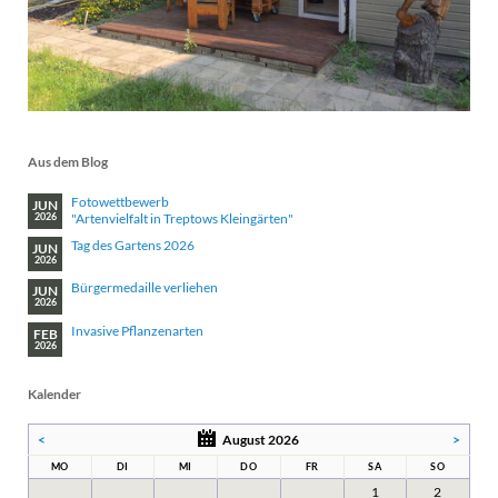
Aus dem Blog
Fotowettbewerb
JUN
"Artenvielfalt in Treptows Kleingärten"
2026
Tag des Gartens 2026
JUN
2026
Bürgermedaille verliehen
JUN
2026
Invasive Pflanzenarten
FEB
2026
Kalender
<
August 2026
>
MO
DI
MI
DO
FR
SA
SO
1
2