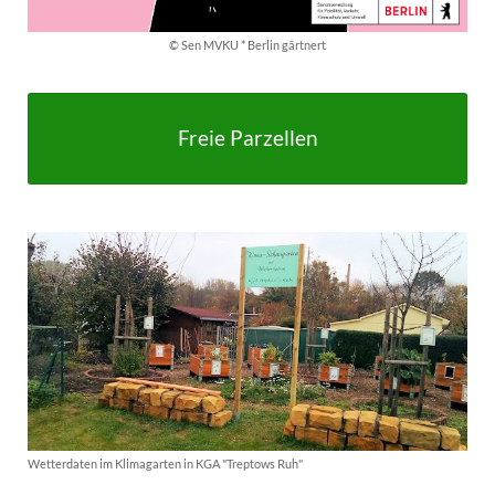
© Sen MVKU * Berlin gärtnert
Freie Parzellen
Wetterdaten im Klimagarten in KGA "Treptows Ruh"