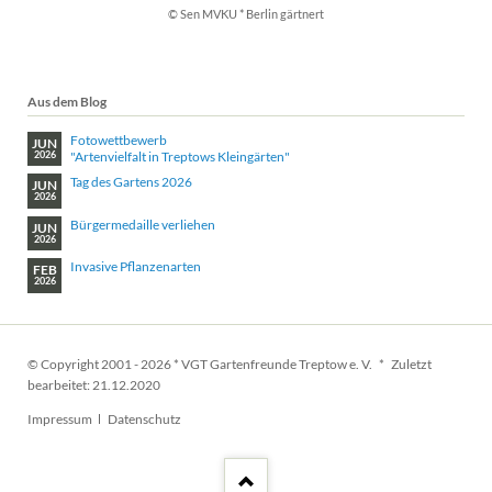
© Sen MVKU * Berlin gärtnert
Aus dem Blog
Fotowettbewerb
JUN
"Artenvielfalt in Treptows Kleingärten"
2026
Tag des Gartens 2026
JUN
2026
Bürgermedaille verliehen
JUN
2026
Invasive Pflanzenarten
FEB
2026
© Copyright 2001 - 2026 * VGT Gartenfreunde Treptow e. V. * Zuletzt
bearbeitet: 21.12.2020
Navigation
Impressum
Datenschutz
überspringen