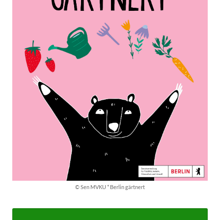
© Sen MVKU * Berlin gärtnert