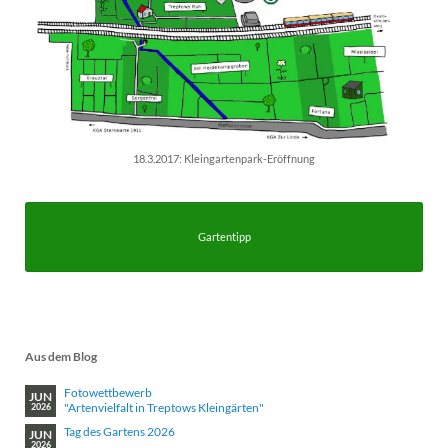
18.3.2017: Kleingartenpark-Eröffnung
Gartentipp
Aus dem Blog
Fotowettbewerb
JUN
"Artenvielfalt in Treptows Kleingärten"
2026
Tag des Gartens 2026
JUN
2026