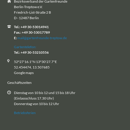
Bezirksverband der Gartenfreunde
Berlin-Treptow e.V.
Friedrich-List-Straße 2 B
D - 12487 Berlin
Tel.: +49 30-53014941
Fax.: +49 30-53017789
E:
mail@gartenfreunde-treptow.de
Gartentelefon:
Tel.: +49 30-53210556
52°27'16.1"N 13°30'27.7"E
52.454474, 13.507685
Google maps
Geschäftszeiten
Dienstag von 10 bis 12 und 15 bis 18 Uhr
(Einlassschluss 17.30 Uhr)
Donnerstag von 10 bis 12 Uhr
Betriebsferien