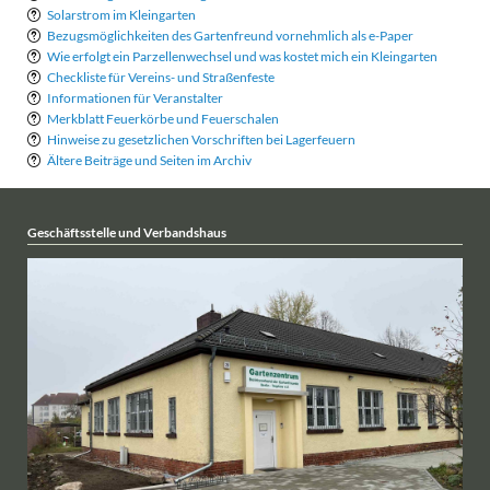
Solarstrom im Kleingarten
Bezugsmöglichkeiten des Gartenfreund vornehmlich als e-Paper
Wie erfolgt ein Parzellenwechsel und was kostet mich ein Kleingarten
Checkliste für Vereins- und Straßenfeste
Informationen für Veranstalter
Merkblatt Feuerkörbe und Feuerschalen
Hinweise zu gesetzlichen Vorschriften bei Lagerfeuern
Ältere Beiträge und Seiten im Archiv
Geschäftsstelle und Verbandshaus