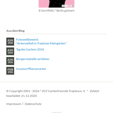
© Sen MVKU * Berlin gärtnert
Aus dem Blog
Fotowettbewerb
JUN
"Artenvielfalt in Treptows Kleingärten"
2026
Tag des Gartens 2026
JUN
2026
Bürgermedaille verliehen
JUN
2026
Invasive Pflanzenarten
FEB
2026
© Copyright 2001 - 2026 * VGT Gartenfreunde Treptow e. V. * Zuletzt
bearbeitet: 21.12.2020
Navigation
Impressum
Datenschutz
überspringen