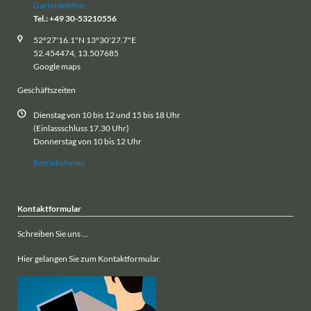
Gartentelefon:
Tel.: +49 30-53210556
52°27'16.1"N 13°30'27.7"E
52.454474, 13.507685
Google maps
Geschäftszeiten
Dienstag von 10 bis 12 und 15 bis 18 Uhr
(Einlassschluss 17.30 Uhr)
Donnerstag von 10 bis 12 Uhr
Betriebsferien
Kontaktformular
Schreiben Sie uns ...
Hier gelangen Sie zum Kontaktformular.