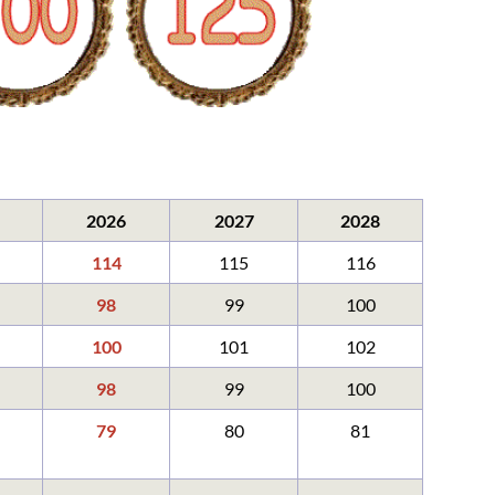
FAQ
FAQ-Liste
Newsletter
Argumentationen
Archiv
Sitemap
Links
2026
2027
2028
Suche
114
115
116
98
99
100
100
101
102
98
99
100
79
80
81