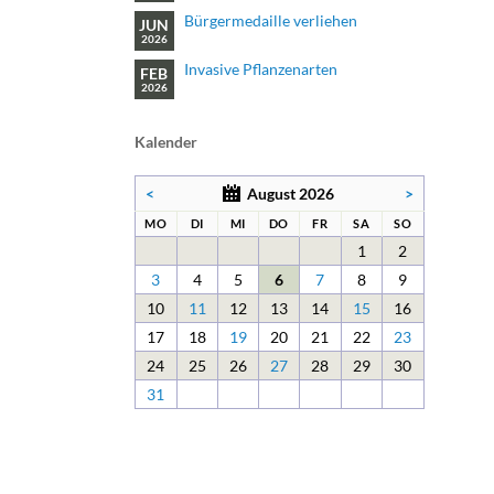
Bürgermedaille verliehen
JUN
2026
Invasive Pflanzenarten
FEB
2026
Kalender
<
August 2026
>
NTAG
ENSTAG
TTWOCH
NNERSTAG
EITAG
MSTAG
NNTAG
MO
DI
MI
DO
FR
SA
SO
1
2
3
4
5
6
7
8
9
10
11
12
13
14
15
16
17
18
19
20
21
22
23
24
25
26
27
28
29
30
31