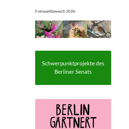
Schulungen
Wildbienens
Fotowettbewerb 2026
Wettbewerb
Veranstaltu
Infomaterial
Verbandschr
Kleingartent
Schwerpunktprojekte des
Grüne Dreiec
Berliner Senats
IEK Plänter
Tram M 41