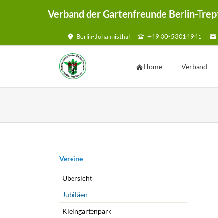
Verband der Gartenfreunde Berlin-Trep
Berlin-Johannisthal
+49 30-53014941
HEN
Home
Verband
Vorstand
Geschäftsste
Ansprechpar
Kontaktmögl
Kontaktf
Navigation
Vereine
überspringen
Satzung
Übersicht
Mustersatzu
Jubiläen
Sammelmap
Kleingartenpark