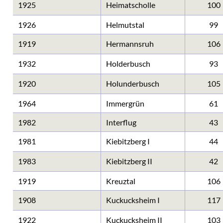
1925
Heimatscholle
100
1926
Helmutstal
99
1919
Hermannsruh
106
1932
Holderbusch
93
1920
Holunderbusch
105
1964
Immergrün
61
1982
Interflug
43
1981
Kiebitzberg I
44
1983
Kiebitzberg II
42
1919
Kreuztal
106
1908
Kuckucksheim I
117
1922
Kuckucksheim II
103