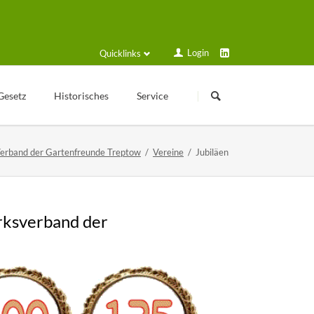
Login
Quicklinks
Navigation
Navigation
überspringen
überspringen
Gesetz
Historisches
Service
Kleingartengeschichte
Login
erband der Gartenfreunde Treptow
Vereine
Jubiläen
Texte zur Geschichte
Formulare und Anträge
Veröffentlichungen
Schulungsplan
Historische Geräte
Solarstrom
rksverband der
Sammelmappe
Gartenfreund online
Kalender
VGT Blog