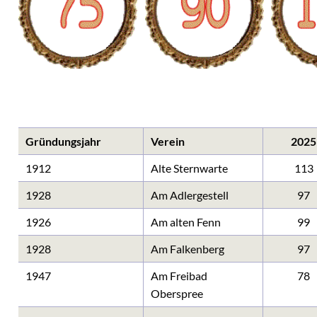
chaugarten Schöneweide
ngen
onik
age
Gründungsjahr
Verein
2025
k Späthsfelde
1912
Alte Sternwarte
113
wald
1928
Am Adlergestell
97
1926
Am alten Fenn
99
1928
Am Falkenberg
97
1947
Am Freibad
78
Oberspree