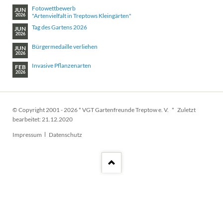
Fotowettbewerb
JUN
"Artenvielfalt in Treptows Kleingärten"
2026
Tag des Gartens 2026
JUN
2026
Bürgermedaille verliehen
JUN
2026
Invasive Pflanzenarten
FEB
2026
© Copyright 2001 - 2026 * VGT Gartenfreunde Treptow e. V. * Zuletzt
bearbeitet: 21.12.2020
Navigation
Impressum
Datenschutz
überspringen