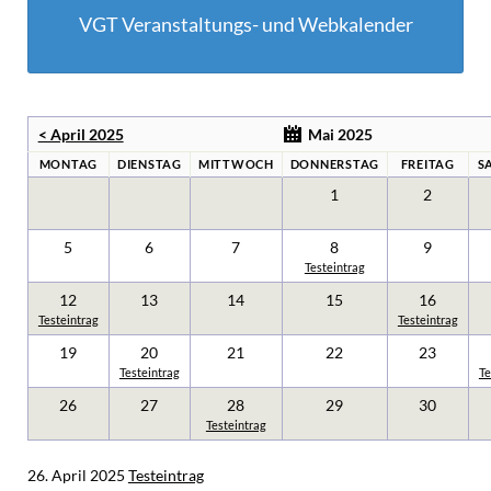
VGT Veranstaltungs- und Webkalender
< April 2025
Mai 2025
MONTAG
DIENSTAG
MITTWOCH
DONNERSTAG
FREITAG
S
1
2
5
6
7
8
9
Testeintrag
12
13
14
15
16
Testeintrag
Testeintrag
19
20
21
22
23
Testeintrag
Te
26
27
28
29
30
Testeintrag
26. April 2025
Testeintrag