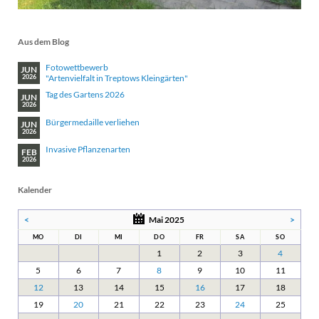
Aus dem Blog
Fotowettbewerb
JUN
"Artenvielfalt in Treptows Kleingärten"
2026
Tag des Gartens 2026
JUN
2026
Bürgermedaille verliehen
JUN
2026
Invasive Pflanzenarten
FEB
2026
Kalender
<
Mai 2025
>
MO
DI
MI
DO
FR
SA
SO
1
2
3
4
5
6
7
8
9
10
11
12
13
14
15
16
17
18
19
20
21
22
23
24
25