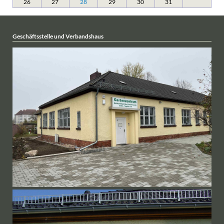
26
27
28
29
30
31
Geschäftsstelle und Verbandshaus