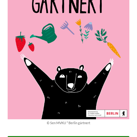
© Sen MVKU * Berlin gärtnert