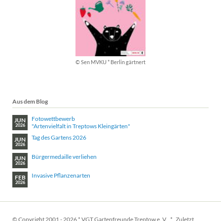
© Sen MVKU * Berlin gärtnert
Aus dem Blog
Fotowettbewerb
JUN
"Artenvielfalt in Treptows Kleingärten"
2026
Tag des Gartens 2026
JUN
2026
Bürgermedaille verliehen
JUN
2026
Invasive Pflanzenarten
FEB
2026
© Copyright 2001 - 2026 * VGT Gartenfreunde Treptow e. V. * Zuletzt