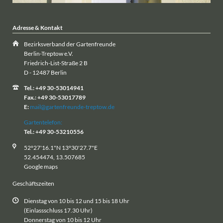
Adresse & Kontakt
Bezirksverband der Gartenfreunde
Berlin-Treptow e.V.
Friedrich-List-Straße 2 B
D - 12487 Berlin
Tel.: +49 30-53014941
Fax.: +49 30-53017789
E:
mail@gartenfreunde-treptow.de
Gartentelefon:
Tel.: +49 30-53210556
52°27'16.1"N 13°30'27.7"E
52.454474, 13.507685
Google maps
Geschäftszeiten
Dienstag von 10 bis 12 und 15 bis 18 Uhr
(Einlassschluss 17.30 Uhr)
Donnerstag von 10 bis 12 Uhr