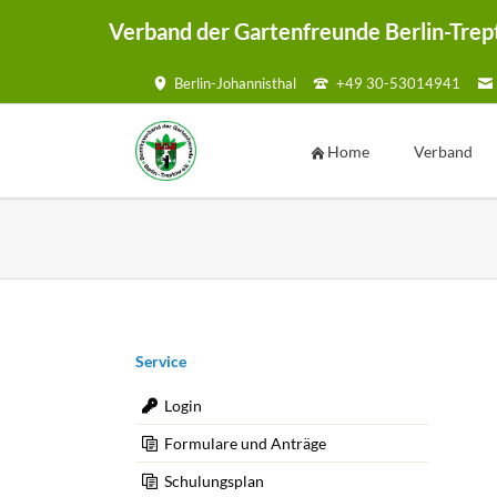
Verband der Gartenfreunde Berlin-Trep
Berlin-Johannisthal
+49 30-53014941
HEN
Home
Verband
Vorstand
Geschäftsste
Ansprechpar
Kontaktmögl
Kontaktf
Navigation
Service
überspringen
Satzung
Login
Mustersatzu
Formulare und Anträge
Sammelmap
Schulungsplan