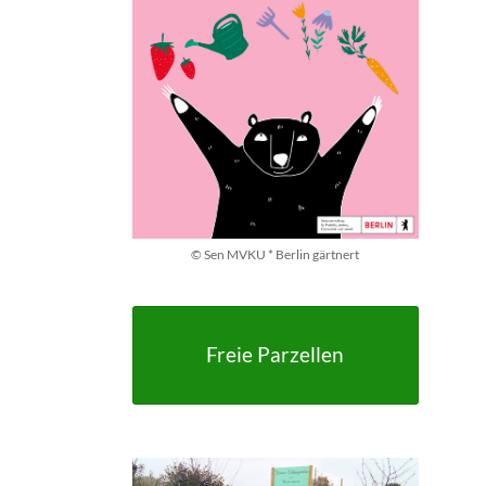
© Sen MVKU * Berlin gärtnert
Freie Parzellen