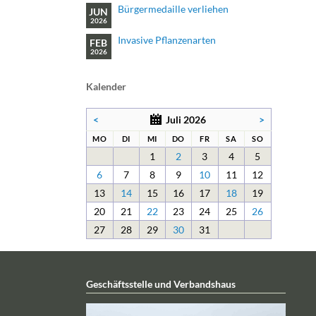
Bürgermedaille verliehen
JUN
2026
Invasive Pflanzenarten
FEB
2026
Kalender
<
Juli 2026
>
NTAG
ENSTAG
TTWOCH
NNERSTAG
EITAG
MSTAG
NNTAG
MO
DI
MI
DO
FR
SA
SO
1
2
3
4
5
6
7
8
9
10
11
12
13
14
15
16
17
18
19
20
21
22
23
24
25
26
27
28
29
30
31
Geschäftsstelle und Verbandshaus