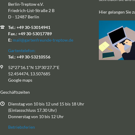
Berlin-Treptow e.V.
Friedrich-List-Straße 2 B
Hier gelangen Sie 
D - 12487 Berlin
Tel.: +49 30-53014941
Fax.: +49 30-53017789
E:
mail@gartenfreunde-treptow.de
Gartentelefon:
Tel.: +49 30-53210556
52°27'16.1"N 13°30'27.7"E
52.454474, 13.507685
Google maps
Geschäftszeiten
Dienstag von 10 bis 12 und 15 bis 18 Uhr
(Einlassschluss 17.30 Uhr)
Donnerstag von 10 bis 12 Uhr
Betriebsferien