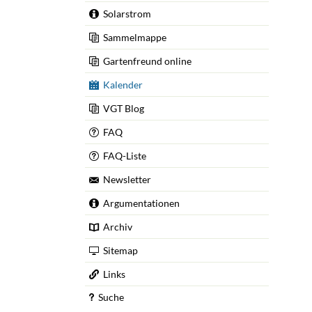
Schulungen
Solarstrom
Wildbienens
Sammelmappe
Wettbewerb
Gartenfreund online
Veranstaltu
Kalender
Infomaterial
VGT Blog
Verbandschr
FAQ
Kleingartent
FAQ-Liste
Grüne Dreiec
Newsletter
IEK Plänter
Tram M 41
Argumentationen
Archiv
Sitemap
Links
Suche