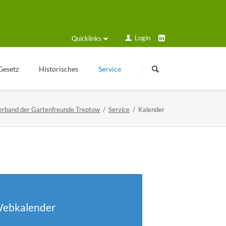
Login
Quicklinks
Navigation
Navigation
überspringen
überspringen
Gesetz
Historisches
Service
Kleingartengeschichte
Login
erband der Gartenfreunde Treptow
Service
Kalender
Texte zur Geschichte
Formulare und Anträge
Veröffentlichungen
Schulungsplan
Historische Geräte
Solarstrom
Sammelmappe
Gartenfreund online
Webkalender
VGT Blog