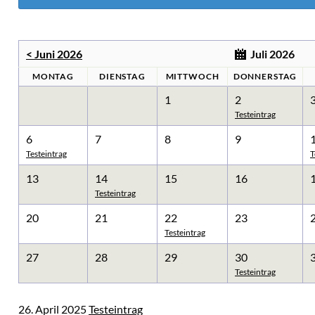
chaugarten Schöneweide
< Juni 2026
Juli 2026
ngen
MONTAG
DIENSTAG
MITTWOCH
DONNERSTAG
1
2
onik
Testeintrag
age
6
7
8
9
Testeintrag
T
k Späthsfelde
13
14
15
16
wald
Testeintrag
20
21
22
23
Testeintrag
27
28
29
30
Testeintrag
26. April 2025
Testeintrag