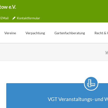
tow e.V.
EMail
Kontaktformular
Vereine
Verpachtung
Gartenfachberatung
Recht & 
Übersicht
Gartentelefon
Was ist Gartenfachberatung?
V
lle
Jubiläen
Bewerbung
Aktionstage
tner
Kleingartenpark
Weg zum Pachtvertrag
Fachberater Blog
ichkeiten
Kündigung
Aus den Vereinen
ormular
Wertermittlung
Gartenbilder
Freie Parzellen
Gartentipp
ng
VGT Veranstaltungs- und 
pe