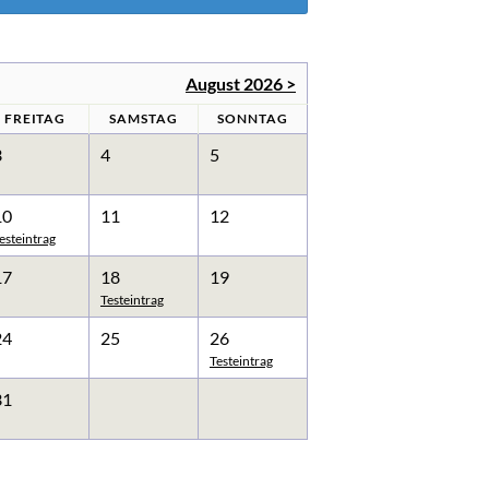
FAQ
FAQ-Liste
Newsletter
August 2026 >
Argumentationen
FREITAG
SAMSTAG
SONNTAG
Archiv
3
4
5
Sitemap
Links
10
11
12
esteintrag
Suche
17
18
19
Testeintrag
24
25
26
Testeintrag
31