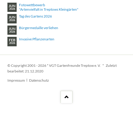
Fotowettbewerb
JUN
"Artenvielfalt in Treptows Kleingärten"
2026
Tag des Gartens 2026
JUN
2026
Bürgermedaille verliehen
JUN
2026
Invasive Pflanzenarten
FEB
2026
© Copyright 2001 - 2026 * VGT Gartenfreunde Treptow e. V. * Zuletzt
bearbeitet: 21.12.2020
Navigation
Impressum
Datenschutz
überspringen