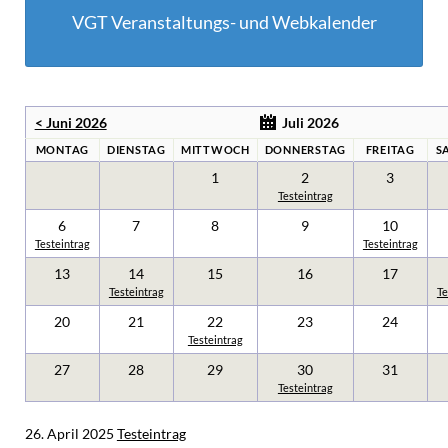
VGT Veranstaltungs- und Webkalender
< Juni 2026
Juli 2026
MONTAG
DIENSTAG
MITTWOCH
DONNERSTAG
FREITAG
S
1
2
3
Testeintrag
6
7
8
9
10
Testeintrag
Testeintrag
13
14
15
16
17
Testeintrag
Te
20
21
22
23
24
Testeintrag
27
28
29
30
31
Testeintrag
26. April 2025
Testeintrag