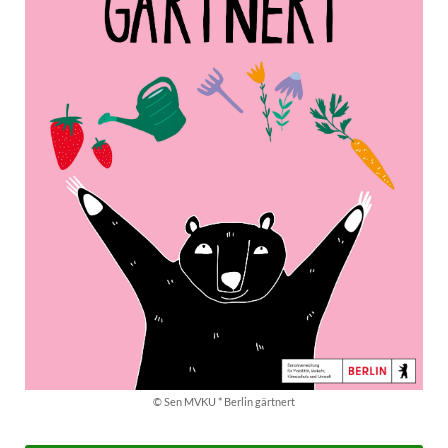
© Sen MVKU * Berlin gärtnert