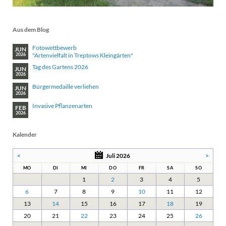
Aus dem Blog
Fotowettbewerb
JUN
"Artenvielfalt in Treptows Kleingärten"
2026
Tag des Gartens 2026
JUN
2026
Bürgermedaille verliehen
JUN
2026
Invasive Pflanzenarten
FEB
2026
Kalender
<
Juli 2026
>
MO
DI
MI
DO
FR
SA
SO
1
2
3
4
5
6
7
8
9
10
11
12
13
14
15
16
17
18
19
20
21
22
23
24
25
26