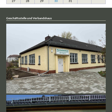
27
28
29
30
31
Geschäftsstelle und Verbandshaus