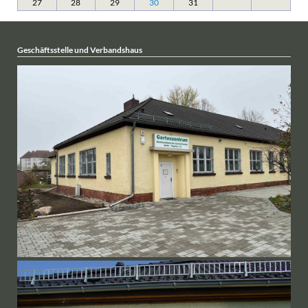
27
28
29
30
31
Geschäftsstelle und Verbandshaus