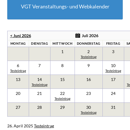
VGT Veranstaltungs- und Webkalender
< Juni 2026
Juli 2026
MONTAG
DIENSTAG
MITTWOCH
DONNERSTAG
FREITAG
S
1
2
3
Testeintrag
6
7
8
9
10
Testeintrag
Testeintrag
13
14
15
16
17
Testeintrag
Te
20
21
22
23
24
Testeintrag
27
28
29
30
31
Testeintrag
26. April 2025
Testeintrag