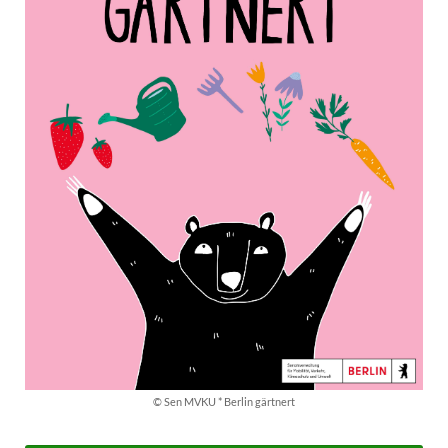
© Sen MVKU * Berlin gärtnert