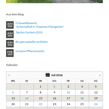
Aus dem Blog
Fotowettbewerb
JUN
"Artenvielfalt in Treptows Kleingärten"
2026
Tag des Gartens 2026
JUN
2026
Bürgermedaille verliehen
JUN
2026
Invasive Pflanzenarten
FEB
2026
Kalender
<
Juli 2026
>
MO
DI
MI
DO
FR
SA
SO
1
2
3
4
5
6
7
8
9
10
11
12
13
14
15
16
17
18
19
20
21
22
23
24
25
26