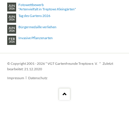
Fotowettbewerb
JUN
"Artenvielfalt in Treptows Kleingärten"
2026
Tag des Gartens 2026
JUN
2026
Bürgermedaille verliehen
JUN
2026
Invasive Pflanzenarten
FEB
2026
© Copyright 2001 - 2026 * VGT Gartenfreunde Treptow e. V. * Zuletzt
bearbeitet: 21.12.2020
Navigation
Impressum
Datenschutz
überspringen