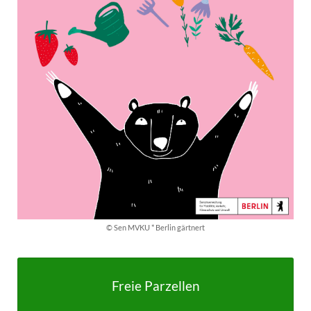
© Sen MVKU * Berlin gärtnert
Freie Parzellen