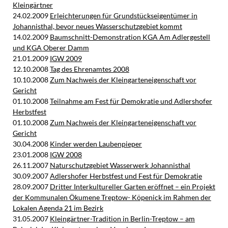
Kleingärtner
24.02.2009
Erleichterungen für Grundstückseigentümer in
Johannisthal, bevor neues Wasserschutzgebiet kommt
14.02.2009
Baumschnitt-Demonstration KGA Am Adlergestell
und KGA Oberer Damm
21.01.2009
IGW 2009
12.10.2008
Tag des Ehrenamtes 2008
10.10.2008
Zum Nachweis der Kleingarteneigenschaft vor
Gericht
01.10.2008
Teilnahme am Fest für Demokratie und Adlershofer
Herbstfest
01.10.2008
Zum Nachweis der Kleingarteneigenschaft vor
Gericht
30.04.2008
Kinder werden Laubenpieper
23.01.2008
IGW 2008
26.11.2007
Naturschutzgebiet Wasserwerk Johannisthal
30.09.2007
Adlershofer Herbstfest und Fest für Demokratie
28.09.2007
Dritter Interkultureller Garten eröffnet – ein Projekt
der Kommunalen Ökumene Treptow- Köpenick im Rahmen der
Lokalen Agenda 21 im Bezirk
31.05.2007
Kleingärtner-Tradition in Berlin-Treptow – am