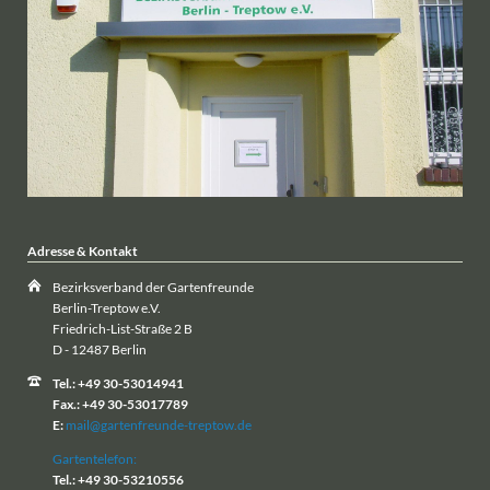
Adresse & Kontakt
Bezirksverband der Gartenfreunde
Berlin-Treptow e.V.
Friedrich-List-Straße 2 B
D - 12487 Berlin
Tel.: +49 30-53014941
Fax.: +49 30-53017789
E:
mail@gartenfreunde-treptow.de
Gartentelefon:
Tel.: +49 30-53210556