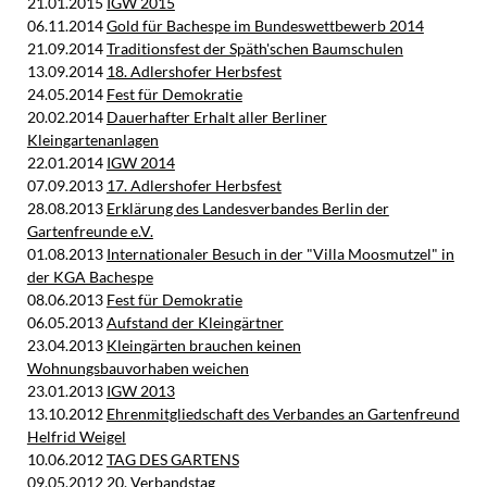
21.01.2015
IGW 2015
06.11.2014
Gold für Bachespe im Bundeswettbewerb 2014
21.09.2014
Traditionsfest der Späth'schen Baumschulen
13.09.2014
18. Adlershofer Herbsfest
24.05.2014
Fest für Demokratie
20.02.2014
Dauerhafter Erhalt aller Berliner
Kleingartenanlagen
22.01.2014
IGW 2014
07.09.2013
17. Adlershofer Herbsfest
28.08.2013
Erklärung des Landesverbandes Berlin der
Gartenfreunde e.V.
01.08.2013
Internationaler Besuch in der "Villa Moosmutzel" in
der KGA Bachespe
08.06.2013
Fest für Demokratie
06.05.2013
Aufstand der Kleingärtner
23.04.2013
Kleingärten brauchen keinen
Wohnungsbauvorhaben weichen
23.01.2013
IGW 2013
13.10.2012
Ehrenmitgliedschaft des Verbandes an Gartenfreund
Helfrid Weigel
10.06.2012
TAG DES GARTENS
09.05.2012
20. Verbandstag