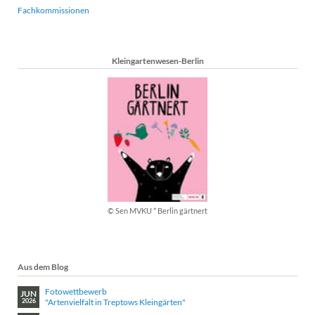
Fachkommissionen
Kleingartenwesen-Berlin
© Sen MVKU * Berlin gärtnert
Aus dem Blog
Fotowettbewerb
JUN
"Artenvielfalt in Treptows Kleingärten"
2026