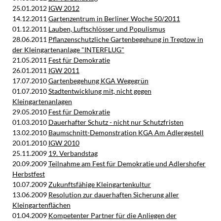
25.01.2012
IGW 2012
14.12.2011
Gartenzentrum in Berliner Woche 50/2011
01.12.2011
Lauben, Luftschlösser und Populismus
28.06.2011
Pflanzenschutzliche Gartenbegehung in Treptow in
der Kleingartenanlage "INTERFLUG"
21.05.2011
Fest für Demokratie
26.01.2011
IGW 2011
17.07.2010
Gartenbegehung KGA Wegegrün
01.07.2010
Stadtentwicklung mit, nicht gegen
Kleingartenanlagen
29.05.2010
Fest für Demokratie
01.03.2010
Dauerhafter Schutz - nicht nur Schutzfristen
13.02.2010
Baumschnitt-Demonstration KGA Am Adlergestell
20.01.2010
IGW 2010
25.11.2009
19. Verbandstag
20.09.2009
Teilnahme am Fest für Demokratie und Adlershofer
Herbstfest
10.07.2009
Zukunftsfähige Kleingartenkultur
13.06.2009
Resolution zur dauerhaften Sicherung aller
Kleingartenflächen
01.04.2009
Kompetenter Partner für die Anliegen der